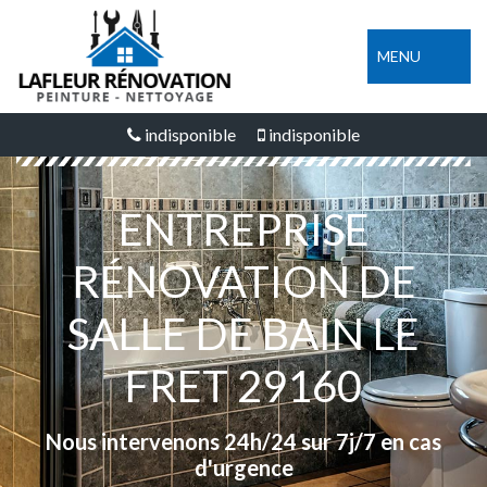
MENU
indisponible
indisponible
ENTREPRISE
RÉNOVATION DE
SALLE DE BAIN LE
FRET 29160
Nous intervenons 24h/24 sur 7j/7 en cas
d'urgence