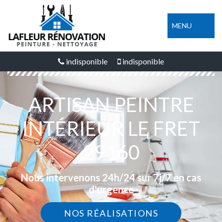
MENU
indisponible
indisponible
ARTISAN PEINTRE
INTÉRIEUR LE FRET
29160
Nous intervenons 24h/24 sur 7j/7 en cas
d'urgence
NOS RÉALISATIONS