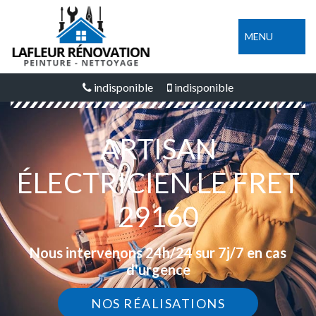
MENU
indisponible
indisponible
ARTISAN
ÉLECTRICIEN LE FRET
29160
Nous intervenons 24h/24 sur 7j/7 en cas
d'urgence
NOS RÉALISATIONS