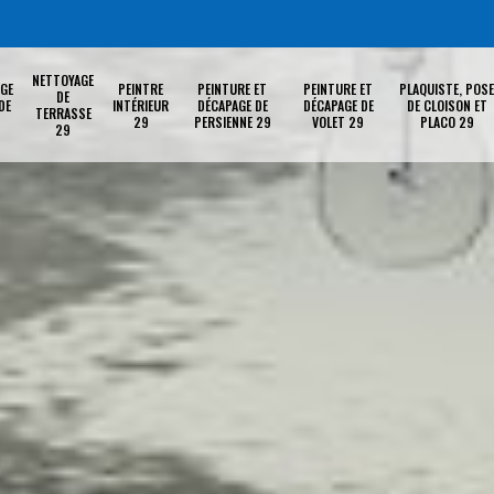
NETTOYAGE
GE
PEINTRE
PEINTURE ET
PEINTURE ET
PLAQUISTE, POSE
DE
DE
INTÉRIEUR
DÉCAPAGE DE
DÉCAPAGE DE
DE CLOISON ET
TERRASSE
29
PERSIENNE 29
VOLET 29
PLACO 29
29