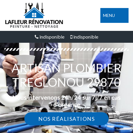
MENU
indisponible
indisponible
ARTISAN PLOMBIER
TREGLONOU 29870
Nous intervenons 24h/24 sur 7j/7 en cas
d'urgence
NOS RÉALISATIONS