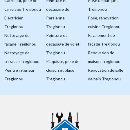
Carreleur, pose de
Peinture et
Pose de parquet
carrelage Treglonou
décapage de
Treglonou
Electricien
Persienne
Pose, rénovation
Treglonou
Treglonou
cuisine Treglonou
Nettoyage de
Peinture et
Ravalement de
façade Treglonou
décapage de volet
façade Treglonou
Nettoyage de
Treglonou
Rénovation de
terrasse Treglonou
Plaquiste, pose de
maison Treglonou
Peintre intérieur
cloison et placo
Rénovation de salle
Treglonou
Treglonou
de bain Treglonou