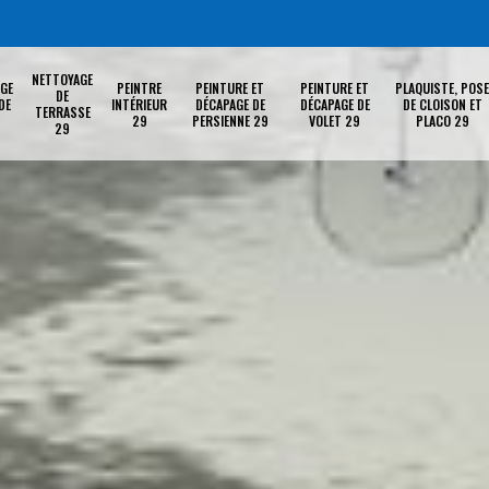
NETTOYAGE
GE
PEINTRE
PEINTURE ET
PEINTURE ET
PLAQUISTE, POSE
DE
DE
INTÉRIEUR
DÉCAPAGE DE
DÉCAPAGE DE
DE CLOISON ET
TERRASSE
29
PERSIENNE 29
VOLET 29
PLACO 29
29