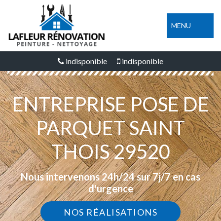
MENU
indisponible
indisponible
ENTREPRISE POSE DE
PARQUET SAINT
THOIS 29520
Nous intervenons 24h/24 sur 7j/7 en cas
d'urgence
NOS RÉALISATIONS