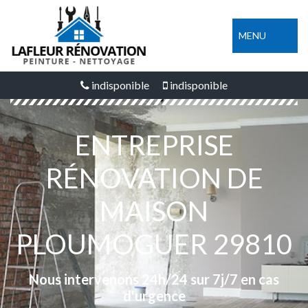
MENU
indisponible
indisponible
ENTREPRISE
RÉNOVATION DE
MAISON
PLOUMOGUER 29810
Nous intervenons 24h/24 sur 7j/7 en cas
d'urgence