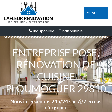
MENU
indisponible
indisponible
ENTREPRISE POSE,
RÉNOVATION DE
CUISINE
PLOUMOGUER 29810
Nous intervenons 24h/24 sur 7j/7 en cas
d'urgence