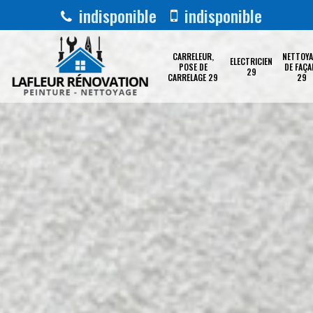
indisponible
indisponible
CARRELEUR,
NETTOYA
ELECTRICIEN
POSE DE
DE FAÇA
29
CARRELAGE 29
29