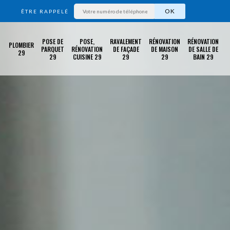
ÊTRE RAPPELÉ
POSE DE
POSE,
RAVALEMENT
RÉNOVATION
RÉNOVATION
PLOMBIER
PARQUET
RÉNOVATION
DE FAÇADE
DE MAISON
DE SALLE DE
29
29
CUISINE 29
29
29
BAIN 29