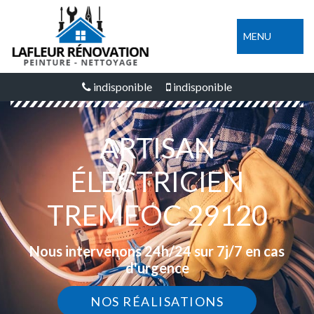
MENU
indisponible
indisponible
ARTISAN
ÉLECTRICIEN
TREMEOC 29120
Nous intervenons 24h/24 sur 7j/7 en cas
d'urgence
NOS RÉALISATIONS