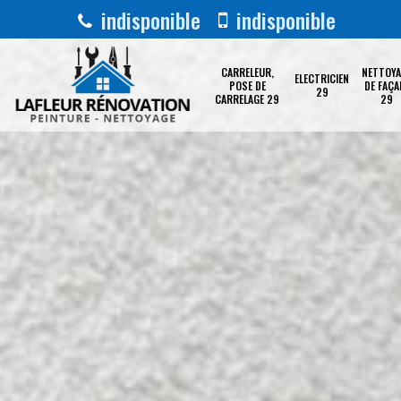
indisponible
indisponible
CARRELEUR,
NETTOYA
ELECTRICIEN
POSE DE
DE FAÇA
29
CARRELAGE 29
29