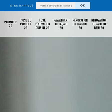
ÊTRE RAPPELÉ
POSE DE
POSE,
RAVALEMENT
RÉNOVATION
RÉNOVATION
PLOMBIER
PARQUET
RÉNOVATION
DE FAÇADE
DE MAISON
DE SALLE DE
29
29
CUISINE 29
29
29
BAIN 29