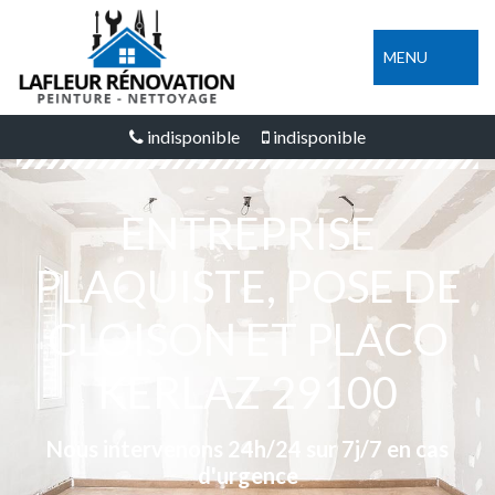
MENU
indisponible
indisponible
ENTREPRISE
PLAQUISTE, POSE DE
CLOISON ET PLACO
KERLAZ 29100
Nous intervenons 24h/24 sur 7j/7 en cas
d'urgence