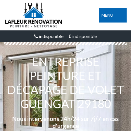
MENU
indisponible
indisponible
ENTREPRISE
PEINTURE ET
DÉCAPAGE DE VOLET
GUENGAT 29180
Nous intervenons 24h/24 sur 7j/7 en cas
d'urgence