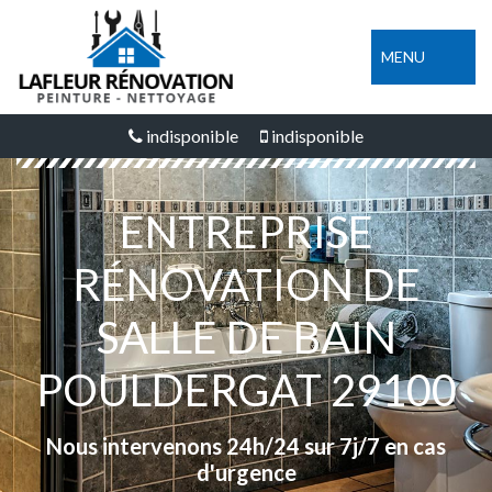
MENU
indisponible
indisponible
ENTREPRISE
RÉNOVATION DE
SALLE DE BAIN
POULDERGAT 29100
Nous intervenons 24h/24 sur 7j/7 en cas
d'urgence