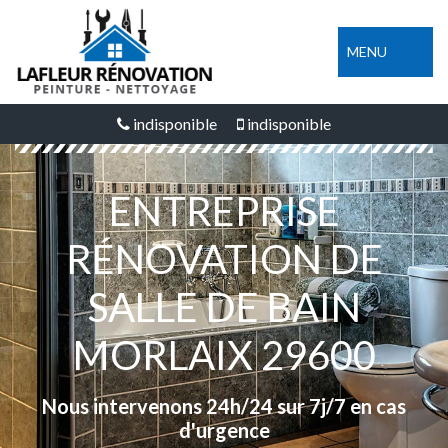
MENU
indisponible
indisponible
ENTREPRISE
RÉNOVATION DE
SALLE DE BAIN
MORLAIX 29600
Nous intervenons 24h/24 sur 7j/7 en cas
d'urgence