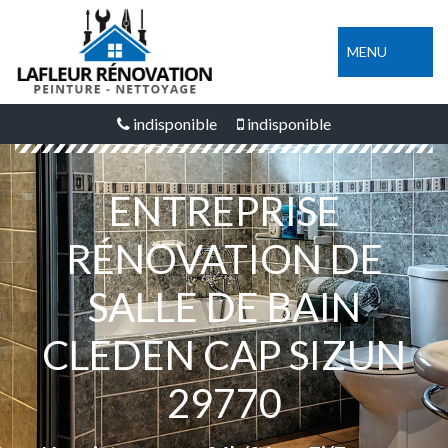
MENU
indisponible
indisponible
ENTREPRISE
RÉNOVATION DE
SALLE DE BAIN
CLEDEN CAP SIZUN
29770