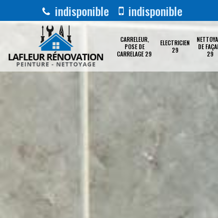
indisponible
indisponible
CARRELEUR,
NETTOYA
ELECTRICIEN
POSE DE
DE FAÇA
29
CARRELAGE 29
29