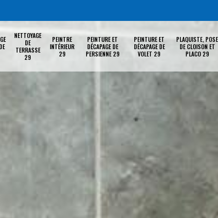
NETTOYAGE
GE
PEINTRE
PEINTURE ET
PEINTURE ET
PLAQUISTE, POSE
DE
DE
INTÉRIEUR
DÉCAPAGE DE
DÉCAPAGE DE
DE CLOISON ET
TERRASSE
29
PERSIENNE 29
VOLET 29
PLACO 29
29