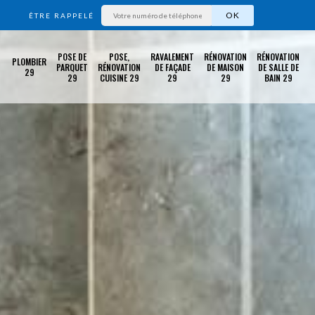
ÊTRE RAPPELÉ
POSE DE
POSE,
RAVALEMENT
RÉNOVATION
RÉNOVATION
PLOMBIER
PARQUET
RÉNOVATION
DE FAÇADE
DE MAISON
DE SALLE DE
29
29
CUISINE 29
29
29
BAIN 29