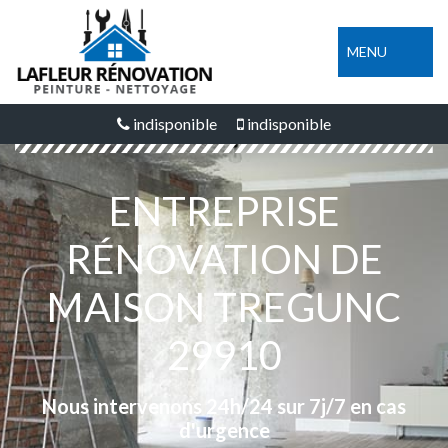
MENU
indisponible
indisponible
ENTREPRISE
RÉNOVATION DE
MAISON TREGUNC
29910
Nous intervenons 24h/24 sur 7j/7 en cas
d'urgence