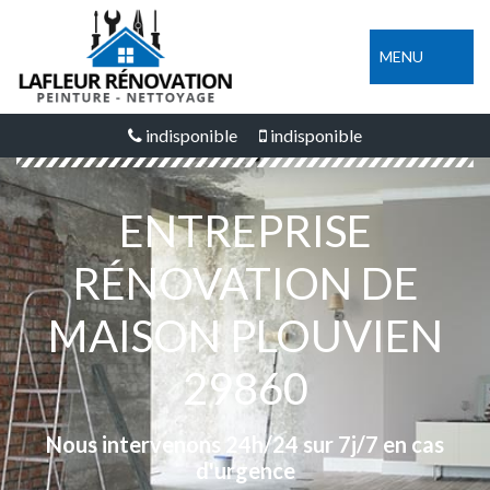
MENU
indisponible
indisponible
ENTREPRISE
RÉNOVATION DE
MAISON PLOUVIEN
29860
Nous intervenons 24h/24 sur 7j/7 en cas
d'urgence