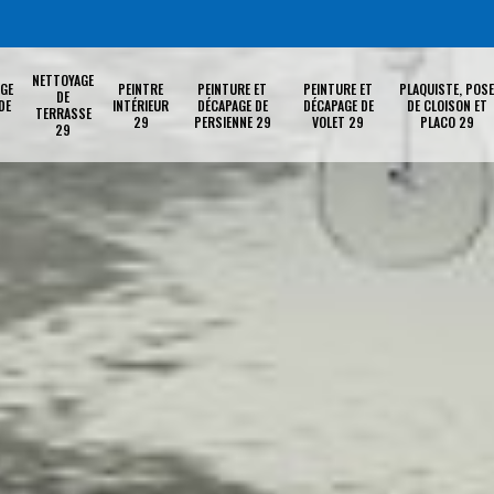
NETTOYAGE
GE
PEINTRE
PEINTURE ET
PEINTURE ET
PLAQUISTE, POSE
DE
DE
INTÉRIEUR
DÉCAPAGE DE
DÉCAPAGE DE
DE CLOISON ET
TERRASSE
29
PERSIENNE 29
VOLET 29
PLACO 29
29