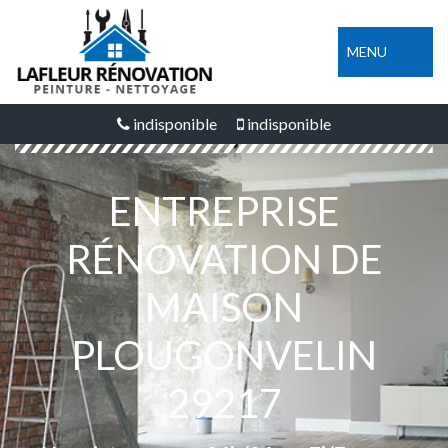
MENU
indisponible
indisponible
ENTREPRISE
RÉNOVATION DE
MAISON
PLOUGONVELIN
29217