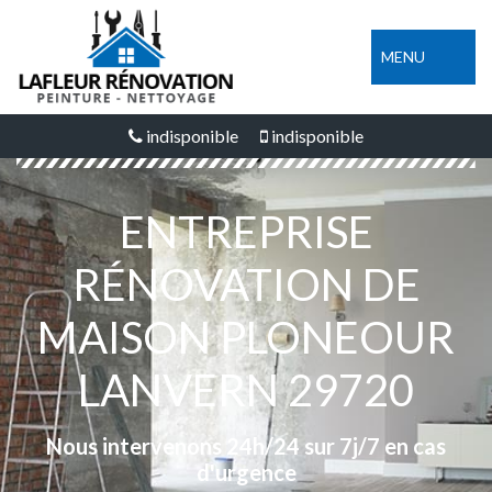
MENU
indisponible
indisponible
ENTREPRISE
RÉNOVATION DE
MAISON PLONEOUR
LANVERN 29720
Nous intervenons 24h/24 sur 7j/7 en cas
d'urgence