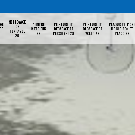
NETTOYAGE
GE
PEINTRE
PEINTURE ET
PEINTURE ET
PLAQUISTE, POSE
DE
DE
INTÉRIEUR
DÉCAPAGE DE
DÉCAPAGE DE
DE CLOISON ET
TERRASSE
29
PERSIENNE 29
VOLET 29
PLACO 29
29