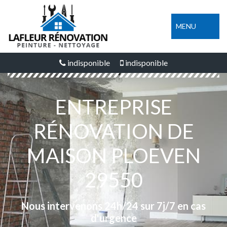
MENU
indisponible
indisponible
ENTREPRISE
RÉNOVATION DE
MAISON PLOEVEN
29550
Nous intervenons 24h/24 sur 7j/7 en cas
d'urgence