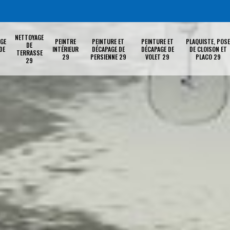
NETTOYAGE
GE
PEINTRE
PEINTURE ET
PEINTURE ET
PLAQUISTE, POSE
DE
DE
INTÉRIEUR
DÉCAPAGE DE
DÉCAPAGE DE
DE CLOISON ET
TERRASSE
29
PERSIENNE 29
VOLET 29
PLACO 29
29