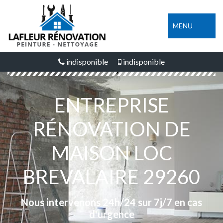
MENU
indisponible
indisponible
ENTREPRISE
RÉNOVATION DE
MAISON LOC
BREVALAIRE 29260
Nous intervenons 24h/24 sur 7j/7 en cas
d'urgence