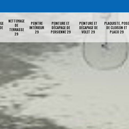
NETTOYAGE
GE
PEINTRE
PEINTURE ET
PEINTURE ET
PLAQUISTE, POSE
DE
DE
INTÉRIEUR
DÉCAPAGE DE
DÉCAPAGE DE
DE CLOISON ET
TERRASSE
29
PERSIENNE 29
VOLET 29
PLACO 29
29