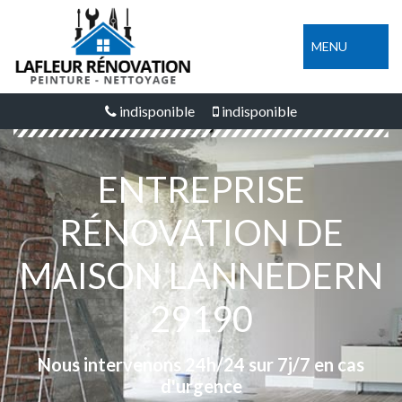
MENU
indisponible
indisponible
ENTREPRISE
RÉNOVATION DE
MAISON LANNEDERN
29190
Nous intervenons 24h/24 sur 7j/7 en cas
d'urgence