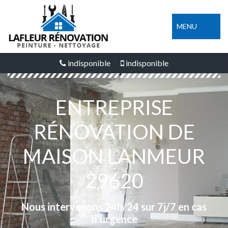
MENU
indisponible
indisponible
ENTREPRISE
RÉNOVATION DE
MAISON LANMEUR
29620
Nous intervenons 24h/24 sur 7j/7 en cas
d'urgence