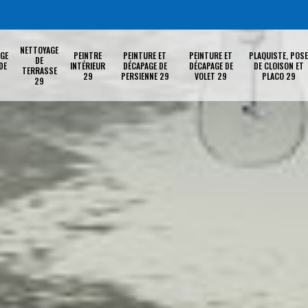
NETTOYAGE
GE
PEINTRE
PEINTURE ET
PEINTURE ET
PLAQUISTE, POSE
DE
DE
INTÉRIEUR
DÉCAPAGE DE
DÉCAPAGE DE
DE CLOISON ET
TERRASSE
29
PERSIENNE 29
VOLET 29
PLACO 29
29