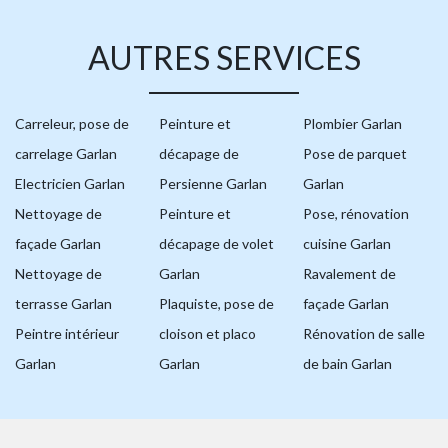
AUTRES SERVICES
Carreleur, pose de
Peinture et
Plombier Garlan
carrelage Garlan
décapage de
Pose de parquet
Electricien Garlan
Persienne Garlan
Garlan
Nettoyage de
Peinture et
Pose, rénovation
façade Garlan
décapage de volet
cuisine Garlan
Nettoyage de
Garlan
Ravalement de
terrasse Garlan
Plaquiste, pose de
façade Garlan
Peintre intérieur
cloison et placo
Rénovation de salle
Garlan
Garlan
de bain Garlan