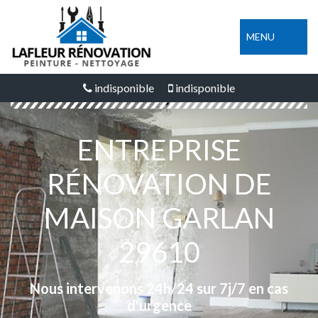
MENU
indisponible
indisponible
ENTREPRISE
RÉNOVATION DE
MAISON GARLAN
29610
Nous intervenons 24h/24 sur 7j/7 en cas
d'urgence