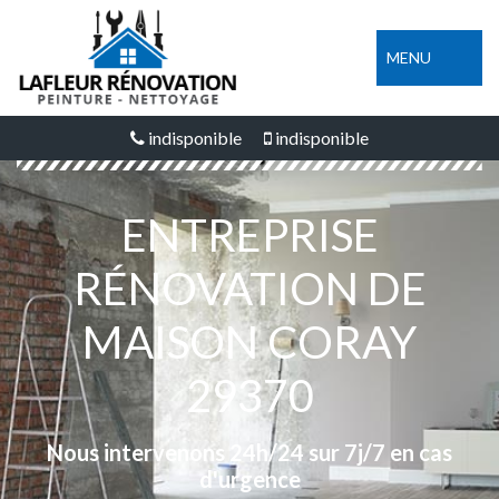
MENU
indisponible
indisponible
ENTREPRISE
RÉNOVATION DE
MAISON CORAY
29370
Nous intervenons 24h/24 sur 7j/7 en cas
d'urgence