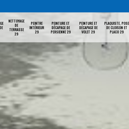
NETTOYAGE
GE
PEINTRE
PEINTURE ET
PEINTURE ET
PLAQUISTE, POSE
DE
DE
INTÉRIEUR
DÉCAPAGE DE
DÉCAPAGE DE
DE CLOISON ET
TERRASSE
29
PERSIENNE 29
VOLET 29
PLACO 29
29