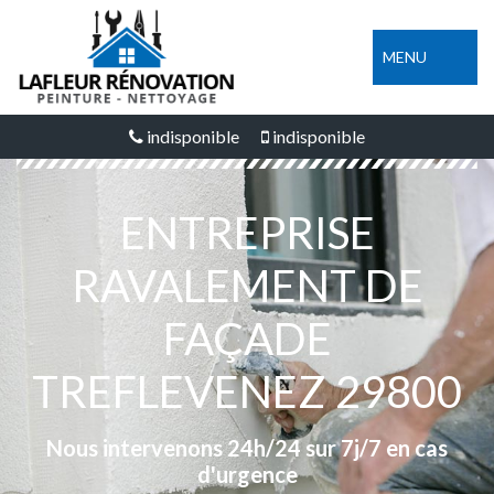
MENU
indisponible
indisponible
ENTREPRISE
RAVALEMENT DE
FAÇADE
TREFLEVENEZ 29800
Nous intervenons 24h/24 sur 7j/7 en cas
d'urgence