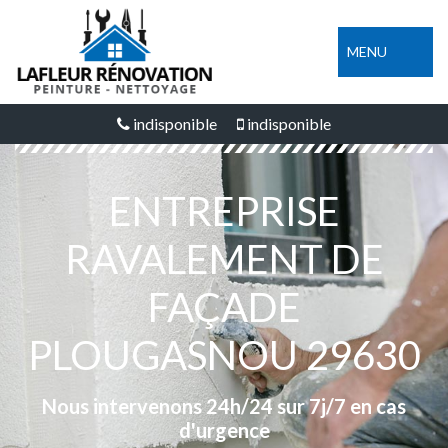
MENU
indisponible
indisponible
ENTREPRISE
RAVALEMENT DE
FAÇADE
PLOUGASNOU 29630
Nous intervenons 24h/24 sur 7j/7 en cas
d'urgence