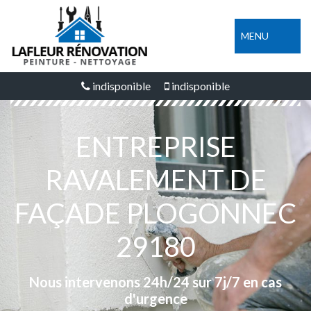
MENU
indisponible
indisponible
ENTREPRISE
RAVALEMENT DE
FAÇADE PLOGONNEC
29180
Nous intervenons 24h/24 sur 7j/7 en cas
d'urgence