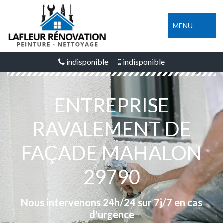
MENU
indisponible
indisponible
ENTREPRISE
RAVALEMENT DE
FAÇADE MAHALON
29790
Nous intervenons 24h/24 sur 7j/7 en cas
d'urgence