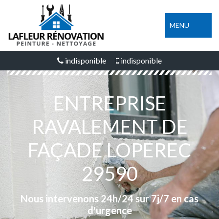
MENU
indisponible
indisponible
ENTREPRISE
RAVALEMENT DE
FAÇADE LOPEREC
29590
Nous intervenons 24h/24 sur 7j/7 en cas
d'urgence