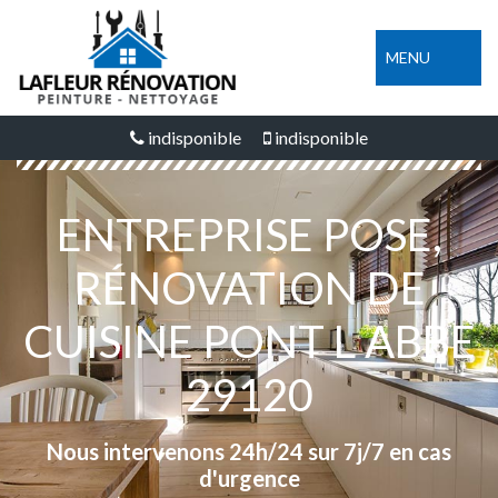
MENU
indisponible
indisponible
ENTREPRISE POSE,
RÉNOVATION DE
CUISINE PONT L ABBE
29120
Nous intervenons 24h/24 sur 7j/7 en cas
d'urgence