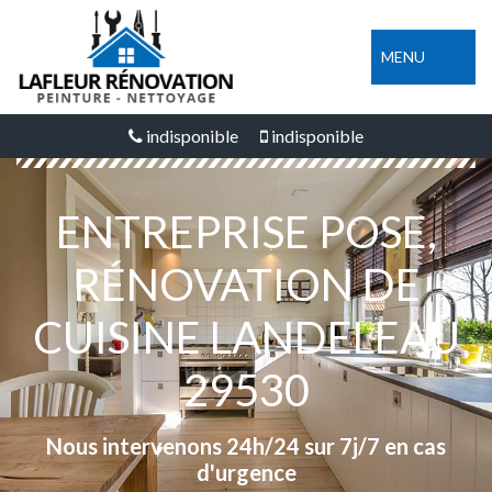
MENU
indisponible
indisponible
ENTREPRISE POSE,
RÉNOVATION DE
CUISINE LANDELEAU
29530
Nous intervenons 24h/24 sur 7j/7 en cas
d'urgence