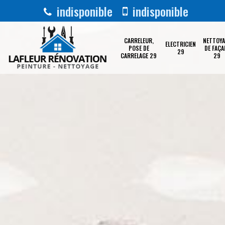
indisponible
indisponible
CARRELEUR,
NETTOYA
ELECTRICIEN
POSE DE
DE FAÇA
29
CARRELAGE 29
29