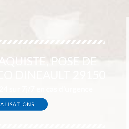
AQUISTE, POSE DE
CO DINEAULT 29150
4 sur 7j/7 en cas d'urgence
ÉALISATIONS