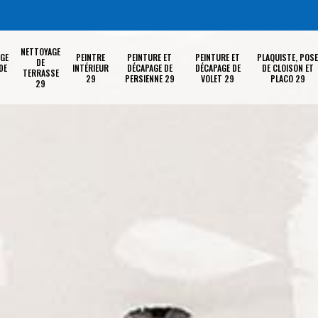
NETTOYAGE
GE
PEINTRE
PEINTURE ET
PEINTURE ET
PLAQUISTE, POSE
DE
DE
INTÉRIEUR
DÉCAPAGE DE
DÉCAPAGE DE
DE CLOISON ET
TERRASSE
29
PERSIENNE 29
VOLET 29
PLACO 29
29