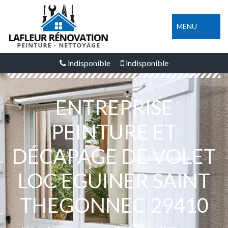
MENU
indisponible
indisponible
ENTREPRISE
PEINTURE ET
DÉCAPAGE DE VOLET
LOC EGUINER SAINT
THEGONNEC 29410