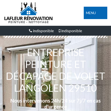
MENU
indisponible
indisponible
ENTREPRISE
PEINTURE ET
DÉCAPAGE DE VOLET
LANGOLEN 29510
Nous intervenons 24h/24 sur 7j/7 en cas
d'urgence