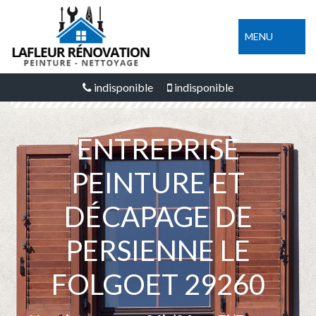
MENU
indisponible
indisponible
ENTREPRISE
PEINTURE ET
DÉCAPAGE DE
PERSIENNE LE
FOLGOET 29260