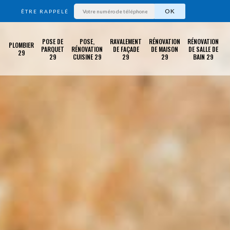
ÊTRE RAPPELÉ
POSE DE
POSE,
RAVALEMENT
RÉNOVATION
RÉNOVATION
PLOMBIER
PARQUET
RÉNOVATION
DE FAÇADE
DE MAISON
DE SALLE DE
29
29
CUISINE 29
29
29
BAIN 29