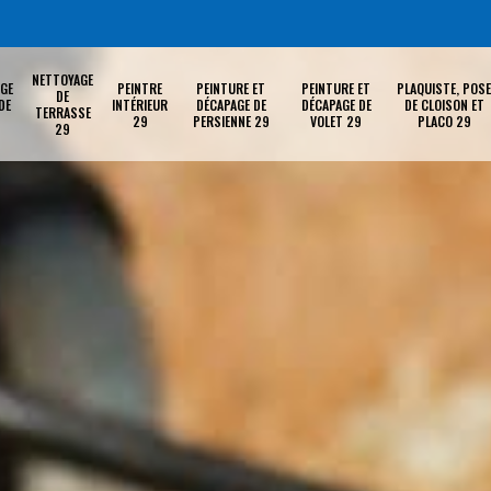
NETTOYAGE
GE
PEINTRE
PEINTURE ET
PEINTURE ET
PLAQUISTE, POSE
DE
DE
INTÉRIEUR
DÉCAPAGE DE
DÉCAPAGE DE
DE CLOISON ET
TERRASSE
29
PERSIENNE 29
VOLET 29
PLACO 29
29