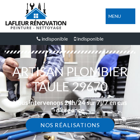
MENU
indisponible
indisponible
ARTISAN PLOMBIER
TAULE 29670
Nous intervenons 24h/24 sur 7j/7 en cas
d'urgence
NOS RÉALISATIONS