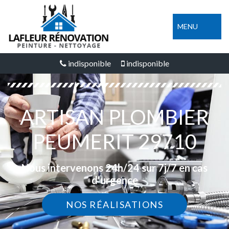
MENU
indisponible
indisponible
ARTISAN PLOMBIER
PEUMERIT 29710
Nous intervenons 24h/24 sur 7j/7 en cas
d'urgence
NOS RÉALISATIONS