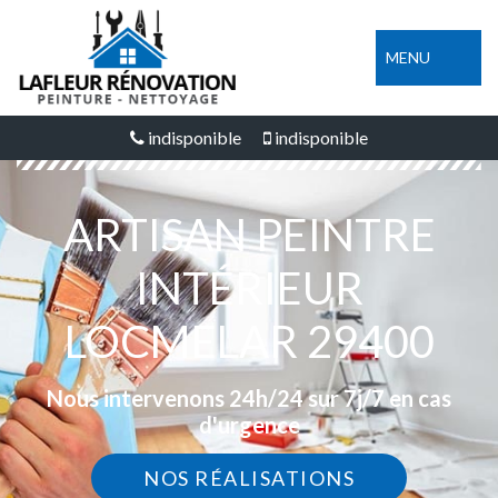
MENU
indisponible
indisponible
ARTISAN PEINTRE
INTÉRIEUR
LOCMELAR 29400
Nous intervenons 24h/24 sur 7j/7 en cas
d'urgence
NOS RÉALISATIONS