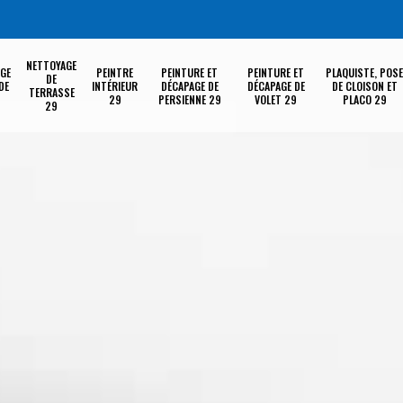
NETTOYAGE
GE
PEINTRE
PEINTURE ET
PEINTURE ET
PLAQUISTE, POSE
DE
DE
INTÉRIEUR
DÉCAPAGE DE
DÉCAPAGE DE
DE CLOISON ET
TERRASSE
29
PERSIENNE 29
VOLET 29
PLACO 29
29